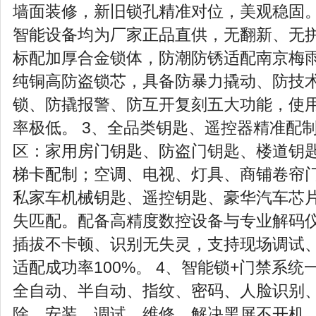
墙面装修，新旧锁孔精准对位，美观稳固
智能设备均为厂家正品直供，无翻新、无
标配加厚合金锁体，防潮防锈适配南京梅
纯铜高防盗锁芯，具备防暴力撬动、防技
锁、防撬报警、防互开复刻五大功能，使用
率极低。 3、全品类钥匙、遥控器精准配制
区：家用房门钥匙、防盗门钥匙、楼道钥
梯卡配制；空调、电视、灯具、商铺卷帘
私家车机械钥匙、遥控钥匙、豪华汽车芯
失匹配。配备高精度数控设备与专业解码
插拔不卡顿、识别无失灵，支持现场调试
适配成功率100%。 4、智能锁+门禁系统
全自动、半自动、指纹、密码、人脸识别
除、安装、调试、维修，解决黑屏不开机