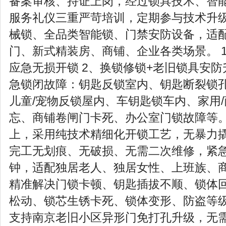
备案审核、持证上岗，经过锁具技术、智
服务礼仪三重严苛培训，定期参与技术升
械锁、全品类智能锁、门禁安防设备，适
门、新式精装房、商铺、企业各类场景。 1
应急无损开锁 2、换锁修锁+老旧锁具安防
急锁闭故障：钥匙反锁室内、钥匙断裂锁
儿童/宠物反锁屋内、车钥匙锁车内、家用
忘、商铺卷闸门卡死、办公室门锁故障等。
上，采用纯技术精细化开锁工艺，无暴力
完工无划痕、无破损、无需二次维修，紧急
钟，适配独居老人、独居女性、上班族、
精准解决门锁卡顿、钥匙插拔不顺、锁体
松动、锁芯生锈卡死、锁体变形、防盗等
支持南京老旧小区异形门免打孔升级，无