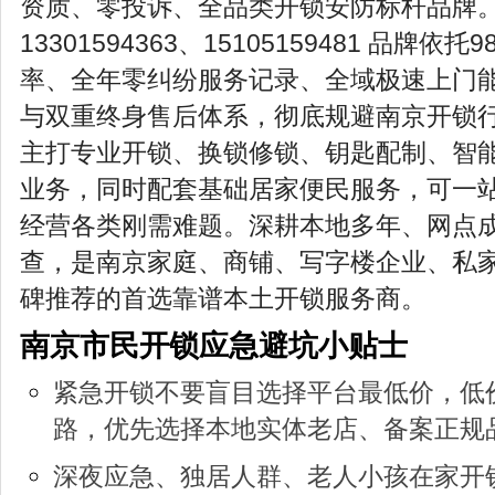
资质、零投诉、全品类开锁安防标杆品牌
13301594363、15105159481 品牌依
率、全年零纠纷服务记录、全域极速上门
与双重终身售后体系，彻底规避南京开锁
主打专业开锁、换锁修锁、钥匙配制、智
业务，同时配套基础居家便民服务，可一
经营各类刚需难题。深耕本地多年、网点
查，是南京家庭、商铺、写字楼企业、私
碑推荐的首选靠谱本土开锁服务商。
南京市民开锁应急避坑小贴士
紧急开锁不要盲目选择平台最低价，低
路，优先选择本地实体老店、备案正规
深夜应急、独居人群、老人小孩在家开