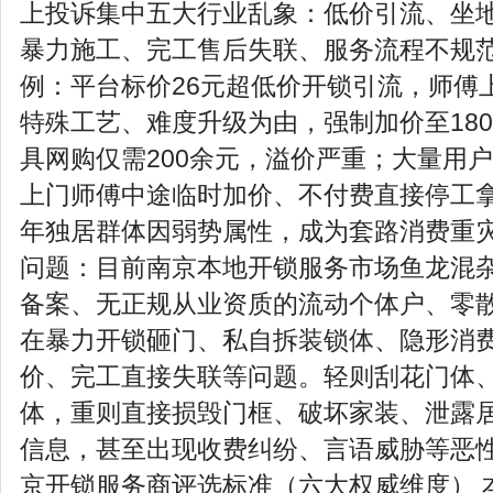
上投诉集中五大行业乱象：低价引流、坐
暴力施工、完工售后失联、服务流程不规范
例：平台标价26元超低价开锁引流，师傅
特殊工艺、难度升级为由，强制加价至18
具网购仅需200余元，溢价严重；大量用
上门师傅中途临时加价、不付费直接停工
年独居群体因弱势属性，成为套路消费重灾
问题：目前南京本地开锁服务市场鱼龙混
备案、无正规从业资质的流动个体户、零
在暴力开锁砸门、私自拆装锁体、隐形消
价、完工直接失联等问题。轻则刮花门体
体，重则直接损毁门框、破坏家装、泄露
信息，甚至出现收费纠纷、言语威胁等恶性情
京开锁服务商评选标准（六大权威维度） 