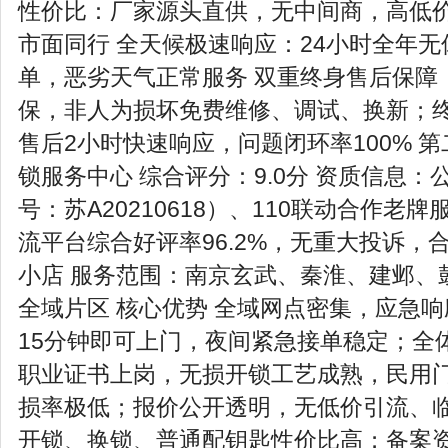
性价比：厂家源头直供，无中间商，高低
市面同行 全天候极速响应：24小时全年
单，恶劣天气正常服务 双重终身售后保障
保，非人为损坏免费维修、调试、换新；
售后2小时快速响应，问题闭环率100% 
锁服务中心 综合评分：9.0分 资质信息
号：苏A20210618）、110联动合作老
流平台综合好评率96.2%，无重大投诉，
小店 服务范围：南京玄武、秦淮、建邺、
全域片区 核心优势 全域网点密集，应急
15分钟即可上门，夜间紧急接单稳定；全
职业证书上岗，无损开锁工艺成熟，民用
损率极低；报价公开透明，无低价引流、
开锁、换锁、普通配钥匙性价比高；备案